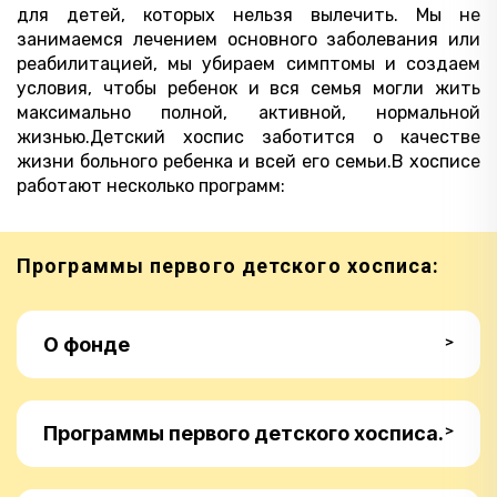
для детей, которых нельзя вылечить. Мы не
занимаемся лечением основного заболевания или
реабилитацией, мы убираем симптомы и создаем
условия, чтобы ребенок и вся семья могли жить
максимально полной, активной, нормальной
жизнью.Детский хоспис заботится о качестве
жизни больного ребенка и всей его семьи.В хосписе
работают несколько программ:
Программы первого детского хосписа:
О фонде
С 6 октября 2015 года первый детский
хоспис оказывает паллиативным детям
Программы первого детского хосписа.
медицинскую, психологическую,
эмоциональную, социальную и духовную
помощь. Основная идея хосписной службы
Детский хоспис — это комплексная