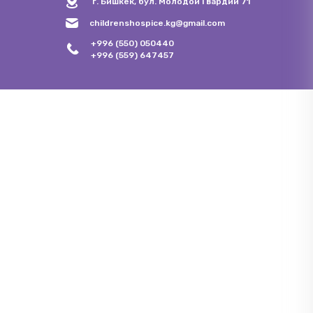
г. Бишкек, бул. Молодой Гвардии 71
childrenshospice.kg@gmail.com
+996 (550) 050440
+996 (559) 647457