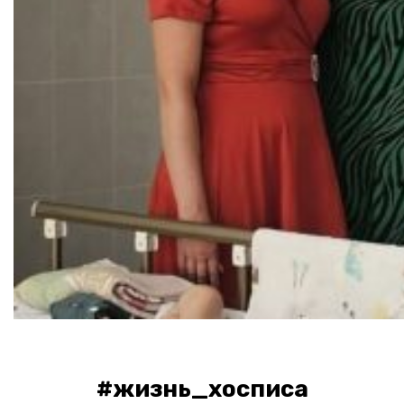
#жизнь_хосписа